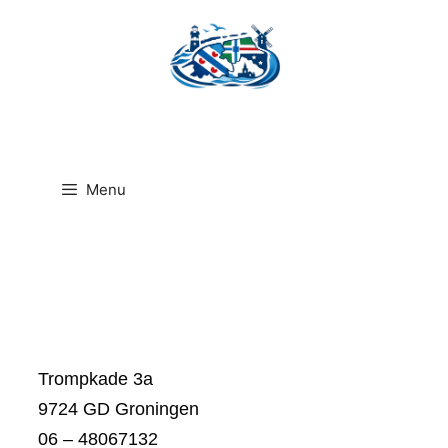
Ga
naar
de
inhoud
Menu
Trompkade 3a
9724 GD Groningen
06 – 48067132