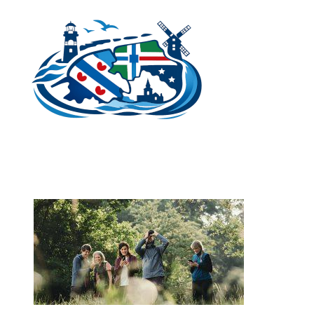
Ga
naar
de
inhoud