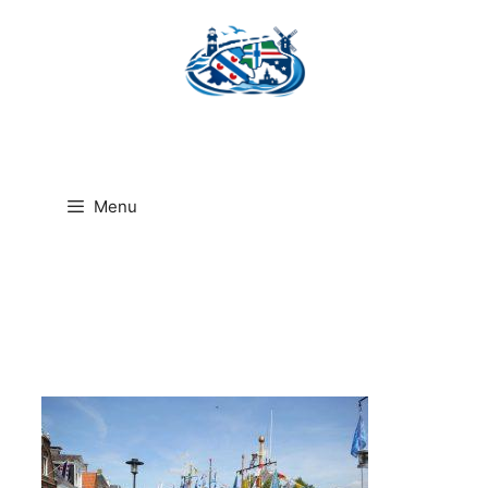
Ga
naar
de
inhoud
Menu