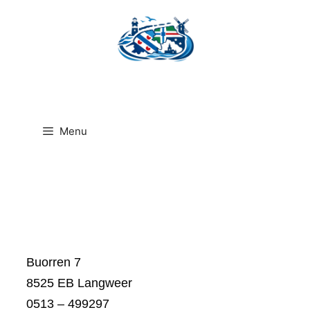
Ga
naar
de
inhoud
Menu
Buorren 7
8525 EB Langweer
0513 – 499297