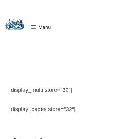
Ga
naar
de
Menu
inhoud
[display_multi store=”32″]
[display_pages store=”32″]