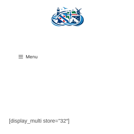
Ga
naar
de
inhoud
Menu
[display_multi store=”32″]