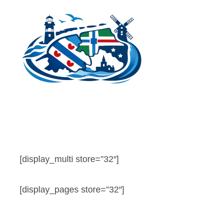
Ga
naar
de
inhoud
[display_multi store=”32″]
[display_pages store=”32″]