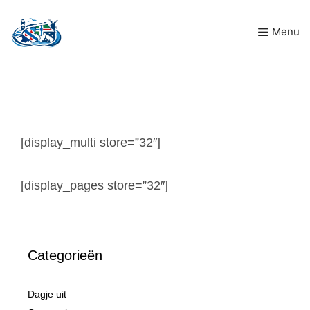
Ga
Menu
naar
de
inhoud
[display_multi store=”32″]
[display_pages store=”32″]
Categorieën
Dagje uit